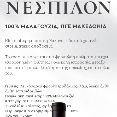
100% ΜΑΛΑΓΟΥΖΙΑ, ΠΓΕ ΜΑΚΕΔΟΝΙΑ
Μία ιδιαίτερη πρόταση Μαλαγουζιάς από χαμηλές
στρεμματικές αποδόσεις.
Το κρασί κυριαρχείται από φρουτώδη αρώματα και έχει
ισορροπημένη οξύτητα. Πολύ καλή ισορροπία μεταξύ
αρωματικής πολυπλοκότητας της ποικιλίας, και το σώμα
του.
Γεύσεις:
Λευκόσαρκα φρούτα (ροδάκινο), λάιμ, λευκά άνθη,
άνθη εσπεριδοειδών.
Ποικιλιακή σύνθεση:
100% Μαλαγουζιά
Κατηγορία:
ΠΓΕ ΜΑΚΕΔΟΝΙΑ
Συνοδεύει:
Σαλάτες, φρέσκα φρούτα.
Θερμοκρασία σερβιρίσματος:
8°C - 10°C.
13% Vol. | 750ml ℮