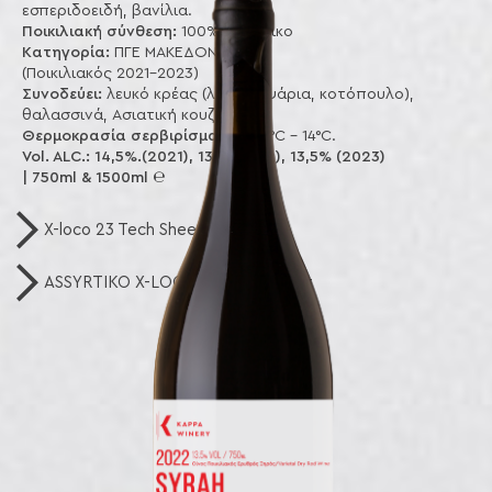
εσπεριδοειδή, βανίλια.
Ποικιλιακή σύνθεση:
100% Ασύρτικο
Κατηγορία:
ΠΓΕ ΜΑΚΕΔΟΝΙΑ 2024
(Ποικιλιακός 2021-2023)
Συνοδεύει:
λευκό κρέας (λιπαρά ψάρια, κοτόπουλο),
θαλασσινά, Ασιατική κουζίνα.
Θερμοκρασία σερβιρίσματος:
12°C - 14°C.
Vol. ALC.: 14,5%.(2021), 13% (2022), 13,5% (2023)
| 750ml & 1500ml ℮
X-loco 23 Tech Sheet.pdf
ASSYRTIKO X-LOCO 24 Tech Sheet