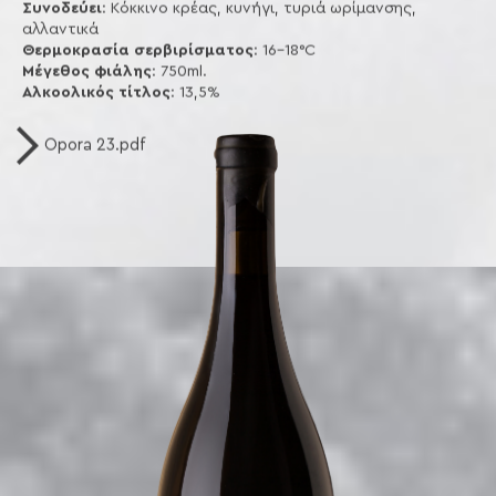
Συνοδεύει
: Κόκκινο κρέας, κυνήγι, τυριά ωρίμανσης,
αλλαντικά
Θερμοκρασία
σερβιρίσματος
: 16-18°C
Μέγεθος φιάλης
: 750ml.
Αλκοολικός
τίτλος
: 13,5%
Opora 23.pdf