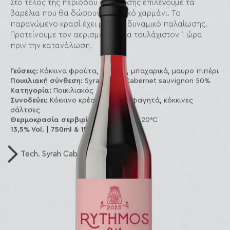
Στο τέλος της περιόδου ωρίμανσης επιλέγουμε τα
βαρέλια που θα δώσουν το τελικό χαρμάνι. Το
παραγώμενο κρασί έχει μεγάλο δυναμικό παλαίωσης.
Προτείνουμε τον αερισμό του για τουλάχιστον 1 ώρα
πριν την κατανάλωση.
Γεύσεις:
Κόκκινα φρούτα, βανίλια, μπαχαρικά, μαυρο πιπέρι
Ποικιλιακή σύνθεση:
Syrah 50%, Cabernet sauvignon 50%
Κατηγορία:
Ποικιλιακός
Συνοδεύει:
Κόκκινο κρέας, Λαδερά φαγητά, κόκκινες
σάλτσες
Θερμοκρασία σερβιρίσματος:
18°C - 20°C
13,5% Vol. | 750ml & 1500ml ℮
Tech. Syrah Cabernet