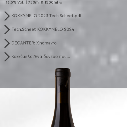
13,5% Vol. | 750ml & 1500ml ℮
KOKKYMELO 2023 Tech Scheet.pdf
Tech.Scheet KOKKYMELO 2024
DECANTER: Xinomavro
Κοκκύμελο: Ένα δέντρο που...