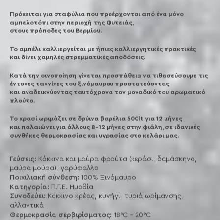
Πρόκειται για σταφύλια που προέρχονται από ένα μόνο
αμπελοτόπι στην περιοχή της Φυτειάς,
στους πρόποδες του Βερμίου.
Το αμπέλι καλλιεργείται με ήπιες καλλιεργητικές πρακτικές
και δίνει χαμηλές στρεμματικές αποδόσεις.
Κατά την οινοποίηση γίνεται προσπάθεια να τιθασεύσουμε τις
έντονες ταννίνες του ξινόμαυρου προστατεύοντας
και αναδεικνύοντας ταυτόχρονα τον μοναδικό του αρωματικό
πλούτο.
Το κρασί ωριμάζει σε δρύινα βαρέλια 500lt για 12 μήνες
και παλαιώνει για άλλους 8-12 μήνες στην φιάλη, σε ιδανικές
συνθήκες θερμοκρασίας και υγρασίας στο κελάρι μας.
Γεύσεις:
Κόκκινα και μαύρα φρούτα (κεράσι, δαμάσκηνο,
μαύρα μούρα), γαρύφαλλο
Ποικιλιακή σύνθεση:
100% Ξινόμαυρο
Κατηγορία:
Π.Γ.Ε. Ημαθία
Συνοδεύει:
Κόκκινο κρέας, κυνήγι, τυριά ωρίμανσης,
αλλαντικά
Θερμοκρασία σερβιρίσματος:
18°C - 20°C