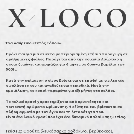
Ένα Ασύρτικο «Εκτός Τόπου».
Πρόκειται για μια ετικέτα με περιορισμένη ετήσια παραγωγή σε
αριθμημένες φιάλες. Παράγεται από την ποικιλία Ασύρτικο η
οποία ζυμώνει και ωριμάζει για 6 μήνες σε δρύινα βαρέλια των
500lt.
Κατά την ωρίμανση ο οίνος βρίσκεται σε επαφή με τις λεπτές
οινολάσπες του και αναδεύτεται περιοδικά. Μετά την
εμφιάλωση, το κρασί παραμένει για έξι μήνες στο κελάρι.
Το τελικό κρασί χαρακτηρίζεται από ορυκτότητα και
τριτογενή αρώματα ωρίμανσης. Η οξύτητα του βρίσκεται σε
πλήρη αρμονία με τον όγκο και τη λιπαρότητα του.
Είναι ένα λευκό κρασί που έχει ένα δυναμικό παλαίωσης 5ετίας.
Γεύσεις:
Φρούτα (λευκόσαρκο ροδάκινο, βερύκοκκο),